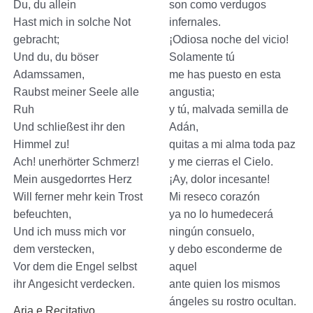
Du, du allein
son como verdugos
Hast mich in solche Not
infernales.
gebracht;
¡Odiosa noche del vicio!
Und du, du böser
Solamente tú
Adamssamen,
me has puesto en esta
Raubst meiner Seele alle
angustia;
Ruh
y tú, malvada semilla de
Und schließest ihr den
Adán,
Himmel zu!
quitas a mi alma toda paz
Ach! unerhörter Schmerz!
y me cierras el Cielo.
Mein ausgedorrtes Herz
¡Ay, dolor incesante!
Will ferner mehr kein Trost
Mi reseco corazón
befeuchten,
ya no lo humedecerá
Und ich muss mich vor
ningún consuelo,
dem verstecken,
y debo esconderme de
Vor dem die Engel selbst
aquel
ihr Angesicht verdecken.
ante quien los mismos
ángeles su rostro ocultan.
Aria e Recitativo