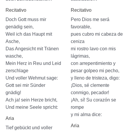
Recitativo
Recitativo
Doch Gott muss mir
Pero Dios me será
genädig sein,
favorable,
Weil ich das Haupt mit
pues cubro mi cabeza de
Asche,
ceniza
Das Angesicht mit Tränen
mi rostro lavo con mis
wasche,
lágrimas,
Mein Herz in Reu und Leid
con arrepentimiento y
zerschlage
pesar golpeo mi pecho,
Und voller Wehmut sage:
y lleno de tristeza, digo:
Gott sei mir Sünder
¡Dios, sé clemente
gnädig!
conmigo, pecador!
Ach ja! sein Herze bricht,
¡Ah, sí! Su corazón se
Und meine Seele spricht:
rompe
y mi alma dice:
Aria
Aria
Tief gebückt und voller