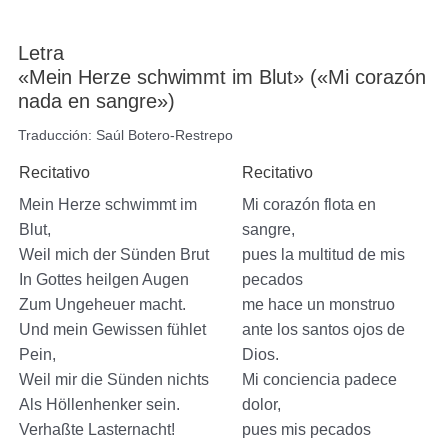
Letra
«Mein Herze schwimmt im Blut» («Mi corazón
nada en sangre»)
Traducción: Saúl Botero-Restrepo
Recitativo
Recitativo
Mein Herze schwimmt im
Mi corazón flota en
Blut,
sangre,
Weil mich der Sünden Brut
pues la multitud de mis
In Gottes heilgen Augen
pecados
Zum Ungeheuer macht.
me hace un monstruo
Und mein Gewissen fühlet
ante los santos ojos de
Pein,
Dios.
Weil mir die Sünden nichts
Mi conciencia padece
Als Höllenhenker sein.
dolor,
Verhaßte Lasternacht!
pues mis pecados