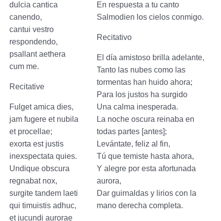
dulcia cantica
En respuesta a tu canto
canendo,
Salmodien los cielos conmigo.
cantui vestro
Recitativo
respondendo,
psallant aethera
El día amistoso brilla adelante,
cum me.
Tanto las nubes como las
tormentas han huido ahora;
Recitative
Para los justos ha surgido
Fulget amica dies,
Una calma inesperada.
jam fugere et nubila
La noche oscura reinaba en
et procellae;
todas partes [antes];
exorta est justis
Levántate, feliz al fin,
inexspectata quies.
Tú que temiste hasta ahora,
Undique obscura
Y alegre por esta afortunada
regnabat nox,
aurora,
surgite tandem laeti
Dar guirnaldas y lirios con la
qui timuistis adhuc,
mano derecha completa.
et jucundi aurorae