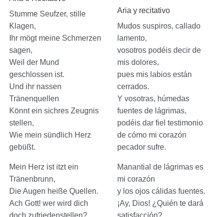
Aria y recitativo
Stumme Seufzer, stille
Klagen,
Mudos suspiros, callado
Ihr mögt meine Schmerzen
lamento,
sagen,
vosotros podéis decir de
Weil der Mund
mis dolores,
geschlossen ist.
pues mis labios están
Und ihr nassen
cerrados.
Tränenquellen
Y vosotras, húmedas
Könnt ein sichres Zeugnis
fuentes de lágrimas,
stellen,
podéis dar fiel testimonio
Wie mein sündlich Herz
de cómo mi corazón
gebüßt.
pecador sufre.
Mein Herz ist itzt ein
Manantial de lágrimas es
Tränenbrunn,
mi corazón
Die Augen heiße Quellen.
y los ojos cálidas fuentes.
Ach Gott! wer wird dich
¡Ay, Dios! ¿Quién te dará
doch zufriedenstellen?
satisfacción?