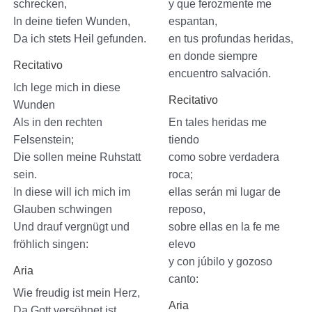
schrecken,
y que ferozmente me
In deine tiefen Wunden,
espantan,
Da ich stets Heil gefunden.
en tus profundas heridas,
en donde siempre
Recitativo
encuentro salvación.
Ich lege mich in diese
Recitativo
Wunden
Als in den rechten
En tales heridas me
Felsenstein;
tiendo
Die sollen meine Ruhstatt
como sobre verdadera
sein.
roca;
In diese will ich mich im
ellas serán mi lugar de
Glauben schwingen
reposo,
Und drauf vergnügt und
sobre ellas en la fe me
fröhlich singen:
elevo
y con júbilo y gozoso
Aria
canto:
Wie freudig ist mein Herz,
Aria
Da Gott versöhnet ist