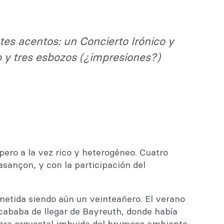
tes acentos: un Concierto Irónico y
o y tres esbozos (¿impresiones?)
ro a la vez rico y heterogéneo. Cuatro
sançon, y con la participación del
metida siendo aún un veinteañero. El verano
cababa de llegar de Bayreuth, donde había
obra orquestal imbuida del brumoso ambiente