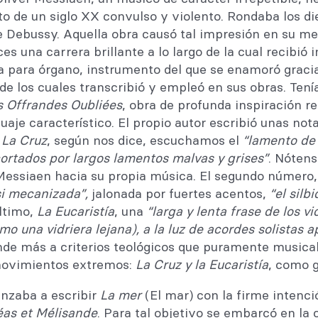
to de un siglo XX convulso y violento. Rondaba los d
 Debussy. Aquella obra causó tal impresión en su me
 una carrera brillante a lo largo de la cual recibió 
ra para órgano, instrumento del que se enamoró gracia
 de los cuales transcribió y empleó en sus obras. Ten
s Offrandes Oubliées
, obra de profunda inspiración r
guaje característico. El propio autor escribió unas not
,
La Cruz
, según nos dice, escuchamos el
“lamento de 
cortados por largos lamentos malvas y grises”
. Nótens
 Messiaen hacia su propia música. El segundo número
si mecanizada”,
jalonada por fuertes acentos,
“el silb
último,
La Eucaristía
, una
“larga y lenta frase de los 
mo una vidriera lejana), a la luz de acordes solistas 
nde más a criterios teológicos que puramente musical
 movimientos extremos:
La Cruz y la Eucaristía
, como g
nzaba a escribir
La mer
(El mar) con la firme intenci
éas et Mélisande
. Para tal objetivo se embarcó en l