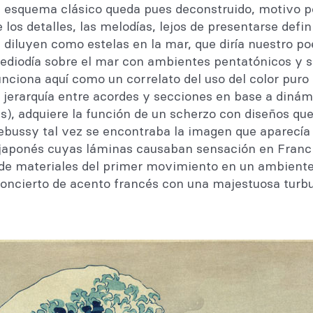
El esquema clásico queda pues deconstruido, motivo po
e los detalles, las melodías, lejos de presentarse def
 diluyen como estelas en la mar, que diría nuestro po
mediodía sobre el mar con ambientes pentatónicos y
nciona aquí como un correlato del uso del color puro 
erarquía entre acordes y secciones en base a dinámi
s), adquiere la función de un scherzo con diseños que
bussy tal vez se encontraba la imagen que aparecía e
a japonés cuyas láminas causaban sensación en Franci
de materiales del primer movimiento en un ambiente d
 concierto de acento francés con una majestuosa turbu