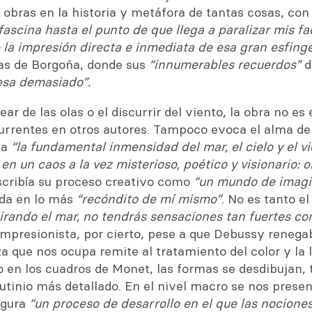
s obras en la historia y metáfora de tantas cosas, c
fascina hasta el punto de que llega a paralizar mis f
 la impresión directa e inmediata de esa gran esfinge
ñas de Borgoña, donde sus
“innumerables recuerdos”
d
esa demasiado”.
ar de las olas o el discurrir del viento, la obra no 
urrentes en otros autores. Tampoco evoca el alma de
 a
“la fundamental inmensidad del mar, el cielo y el vi
, en un caos a la vez misterioso, poético y visionario: 
cribía su proceso creativo como
“un mundo de imagi
da en lo más
“recóndito de mí mismo”
. No es tanto e
irando el mar, no tendrás sensaciones tan fuertes 
impresionista, por cierto, pese a que Debussy renega
a que nos ocupa remite al tratamiento del color y la
en los cuadros de Monet, las formas se desdibujan,
nio más detallado. En el nivel macro se nos present
igura
“un proceso de desarrollo en el que las nocione