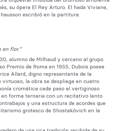
és, su ópera El Rey Arturo. El hada Viviane,
hausson escribió en la partitura:
en flor.”
930, alumno de Milhaud y cercano al grupo
ioso Premio de Roma en 1955, Dubois posee
ice Allard, digno representante de la
virtuoso, la obra se despliega en cuatro
monía cromática cede paso al vertiginoso
en forma ternaria con un recitativo lento
contrabajos y una estructura de acordes que
litarismo grotesco de Shostakóvich en la
redero de una rica tradición recibida de su