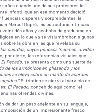
iez años cuando uno de sus profesores le
nte infantil que en ese momento decidió
influencias dispares y sorprendentes: la
s a Marcel Dupré, las estructuras rítmicas
ía veintidós años y acababa de graduarse en
eligiosa en la que ya se vislumbraban algunas
as sobre la obra en las que revelaba su
las cuerdas, cuyos penosos ‘neumes’ dividen
e, por cierto, las referencias visuales que
,
El Pecado
, se presenta como una suerte de
ido de los armónicos en glissando y los
violines se eleva sobre un manto de acordes
apagados.”
El tríptico se cierra al servicio de
es:
El Pecado
, concebido aquí como “el
enuinas ofrendas divinas.
ón de dar un paso adelante en su lenguaje,
a composición de un impresionante fresco