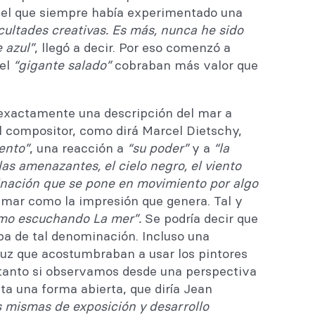
on el que siempre había experimentado una
acultades creativas. Es más, nunca he sido
 azul”
, llegó a decir. Por eso comenzó a
el
“gigante salado”
cobraban más valor que
es exactamente una descripción del mar a
l compositor, como dirá Marcel Dietschy,
ento”
, una reacción a
“su poder”
y a
“la
olas amenazantes, el cielo negro, el viento
nación que se pone en movimiento por algo
l mar como la impresión que genera. Tal y
como escuchando La mer
”.
Se podría decir que
ba de tal denominación. Incluso una
 luz que acostumbraban a usar los pintores
 tanto si observamos desde una perspectiva
a una forma abierta, que diría Jean
s mismas de exposición y desarrollo