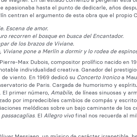
le apasionaba hasta el punto de dedicarle, años despu
rlín centran el argumento de esta obra que el propio C
de. Escena de amor.
uro recorren el bosque en busca del Encantador.
par de los brazos de Viviane.
Viviane pone a Merlín a dormir y lo rodea de espinos 
 Pierre-Max Dubois
,
compositor prolífico nacido en 1
otable individualidad creativa. Ganador del prestig
s de viento. En 1969 dedicó su
Concerto Ironico
a Maur
servatorio de Paris. Cargada de humorismo y espíritu 
s. El primer número,
Amabile
, de líneas sinuosas y ar
izado por impredecibles cambios de compás y escrito 
variaciones melódicas sobre un bajo caminante de los 
s
passacaglias
. El
Allegro vivo
final nos recuerda al mi
liver Messiaen, un músico de carácter irrepetible, he