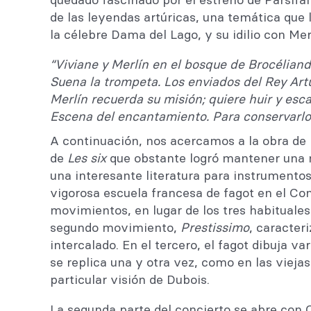
de las leyendas artúricas, una temática que 
la célebre Dama del Lago, y su idilio con Me
“Viviane y Merlín en el bosque de Brocélian
Suena la trompeta. Los enviados del Rey Art
Merlín recuerda su misión; quiere huir y esca
Escena del encantamiento. Para conservarlo, 
A continuación, nos acercamos a la obra de
de
Les six
que obstante logró mantener una n
una interesante literatura para instrumento
vigorosa escuela francesa de fagot en el Con
movimientos, en lugar de los tres habituale
segundo movimiento,
Prestissimo
, caracter
intercalado. En el tercero, el fagot dibuja 
se replica una y otra vez, como en las vieja
particular visión de Dubois.
La segunda parte del concierto se abre con O