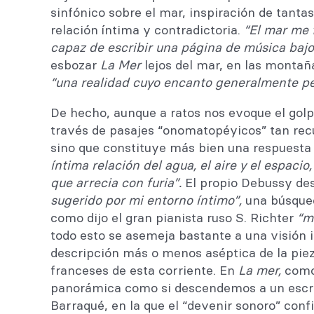
sinfónico sobre el mar, inspiración de tanta
relación íntima y contradictoria.
“El mar me 
capaz de escribir una página de música bajo
esbozar
La Mer
lejos del mar, en las monta
“una realidad cuyo encanto generalmente p
De hecho, aunque a ratos nos evoque el golpe
través de pasajes “onomatopéyicos” tan rec
sino que constituye más bien una respuesta
íntima relación del agua, el aire y el espacio
que arrecia con furia”.
El propio Debussy des
sugerido por mi entorno íntimo”,
una búsque
como dijo el gran pianista ruso S. Richter
“
m
todo esto se asemeja bastante a una visión 
descripción más o menos aséptica de la piez
franceses de esta corriente. En
La mer,
como 
panorámica como si descendemos a un escruti
Barraqué, en la que el “devenir sonoro” conf