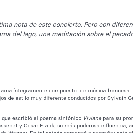
tima nota de este concierto. Pero con diferen
Dama del lago, una meditación sobre el pecad
ama íntegramente compuesto por música francesa, pe
jos de estilo muy diferente conducidos por Sylvain Ga
 que escribió el poema sinfónico
Viviane
para su pro
assenet y Cesar Frank, su más poderosa influencia, a
al de Wagner. En tal estado comenzó a pergeñar esta 