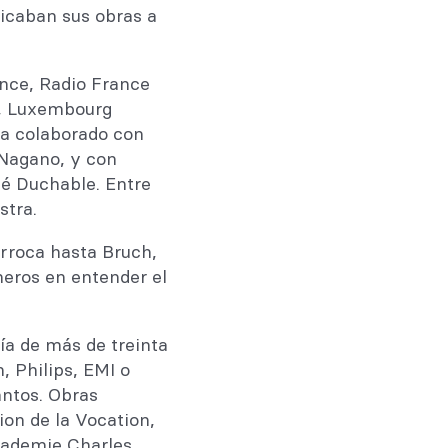
icaban sus obras a
nce, Radio France
e, Luxembourg
Ha colaborado con
 Nagano, y con
né Duchable. Entre
stra.
rroca hasta Bruch,
meros en entender el
ía de más de treinta
 Philips, EMI o
antos. Obras
ion de la Vocation,
Academie Charles