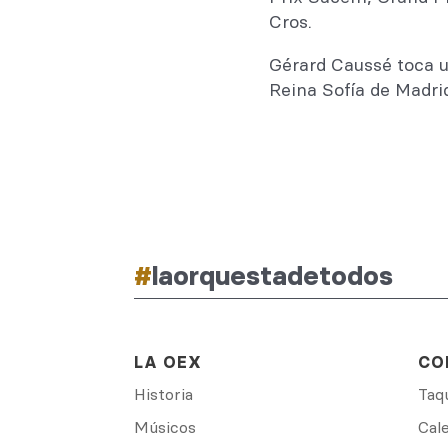
Cros.
Gérard Caussé toca u
Reina Sofía de Madri
#
laorquestadetodos
LA OEX
CO
Historia
Taqu
Músicos
Cal