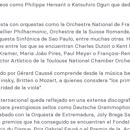
os como Philippe Hersant o Katsuhiro Oguri que ded
sta con orquestas como la Orchestre National de Fra
ellier Philharmonic, Orchestre de la Suisse Romand
questa Sinfónica de Sao Paulo, entre muchas otras. 
res entre los que se encuentran Charles Dutoit o Kent
Kremer, Maria João Pires, Paul Meyer o François-Re
ctor Artístico de la Toulouse National Chamber Orche
ido por Gérard Caussé comprende desde la música ba
vinsky, Britten o Mozart, a quienes considera “los pri
ridad de la viola”.
ternacional queda reflejado en una extensa discograf
para prestigiosos sellos como Deutsche Grammophon,
rabado con la Orquesta de Extremadura, Joly Braga S
os premios que ha conseguido se encuentran el Fondat
ix du Disque, Prix Gabriel Fauré o el Premio de la 