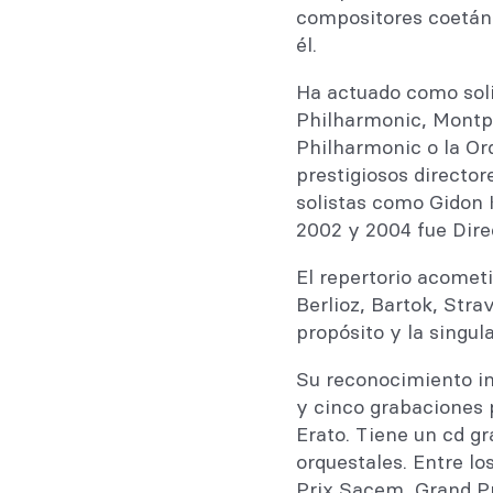
compositores coetáne
él.
Ha actuado como soli
Philharmonic, Montp
Philharmonic o la Or
prestigiosos directo
solistas como Gidon 
2002 y 2004 fue Dire
El repertorio acomet
Berlioz, Bartok, Stra
propósito y la singula
Su reconocimiento in
y cinco grabaciones 
Erato. Tiene un cd g
orquestales. Entre l
Prix Sacem, Grand Pr