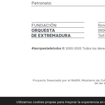
Patronato
FUNDACIÓN
Rond
ORQUESTA
060
DE EXTREMADURA
Telf
#laorquestadetodos
© 2000-2026 Todos los derec
Proyecto financiado por el INAEM, Ministerio de Cu
de las 
Utilizamos cookies propias para mejorar la experiencia en