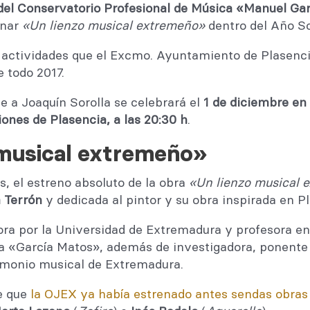
del Conservatorio Profesional de Música «Manuel Ga
enar
«
Un lienzo musical extremeño
»
dentro del Año So
 actividades que el Excmo. Ayuntamiento de Plasenc
 todo 2017.
e a Joaquín Sorolla se celebrará el
1 de diciembre en 
ones de Plasencia, a las 20:30 h
.
 musical extremeño»
, el estreno absoluto de la obra
«
Un lienzo musical 
a Terrón
y dedicada al pintor y su obra inspirada en P
tora por la Universidad de Extremadura y profesora en
a «García Matos», además de investigadora, ponente
trimonio musical de Extremadura.
de que
la OJEX ya había estrenado antes sendas obras