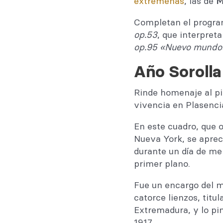
extremeñas
, las de
M
Completan el progra
op.53
, que interpreta
op.95 «Nuevo mundo
Año Sorolla
Rinde homenaje al pi
vivencia en Plasenci
En este cuadro, que o
Nueva York, se aprec
durante un día de m
primer plano.
Fue un encargo del m
catorce lienzos, titu
Extremadura, y lo pi
1917.