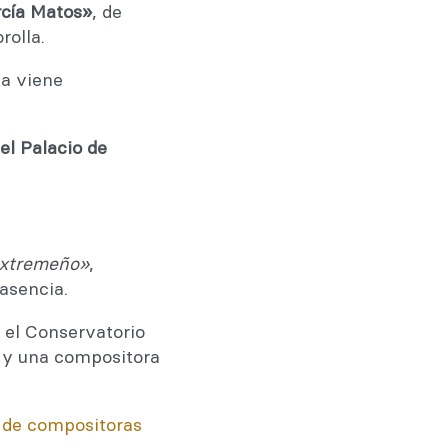
rcía Matos»
, de
rolla.
ia viene
el Palacio de
extremeño
»
,
lasencia.
 el Conservatorio
 y una compositora
 de compositoras