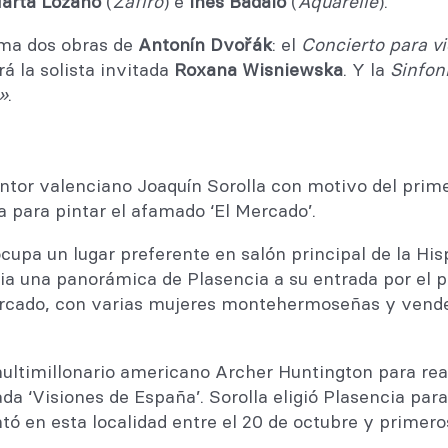
arta Lozano
(
Zafiro
) e
Inés Badalo
(
Aquarelle
).
ma dos obras de
Antonín Dvořák
: el
Concierto para vi
rá la solista invitada
Roxana Wisniewska
. Y la
Sinfon
»
.
ntor valenciano Joaquín Sorolla con motivo del prime
a para pintar el afamado ‘El Mercado’.
cupa un lugar preferente en salón principal de la Hi
ia una panorámica de Plasencia a su entrada por el pu
ercado, con varias mujeres montehermoseñas y vende
ultimillonario americano Archer Huntington para real
lada ‘Visiones de España’. Sorolla eligió Plasencia par
ntó en esta localidad entre el 20 de octubre y primer