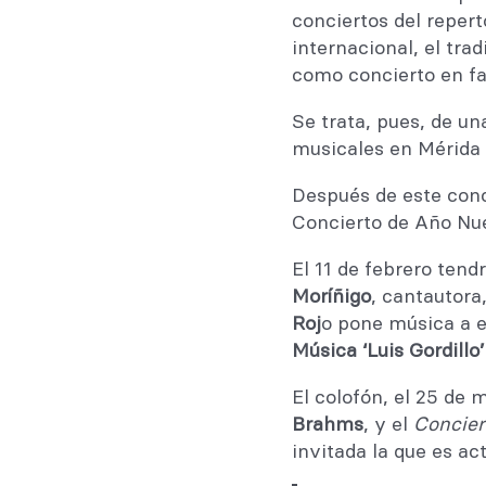
conciertos del repert
internacional, el tr
como concierto en fam
Se trata, pues, de un
musicales en Mérida
Después de este conc
Concierto de Año Nuev
El 11 de febrero tend
Moríñigo
, cantautora
Roj
o pone música a e
Música ‘Luis Gordillo’
El colofón, el 25 de 
Brahms
, y el
Concier
invitada la que es ac