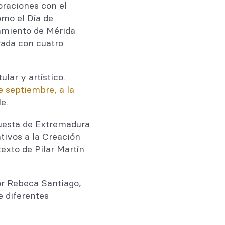
oraciones con el
omo el Día de
amiento de Mérida
rada con cuatro
tular y artístico.
e septiembre, a la
e.
questa de Extremadura
tivos a la Creación
texto de Pilar Martín
por Rebeca Santiago,
e diferentes