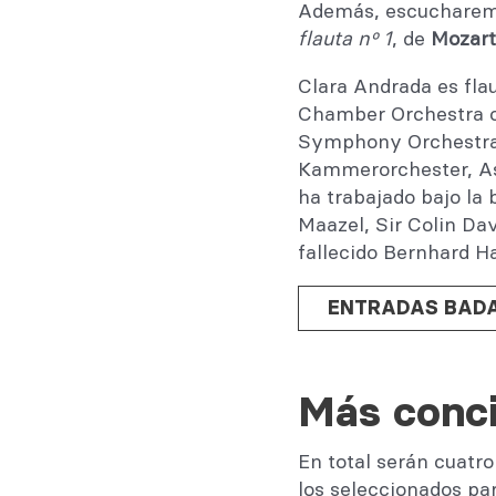
Además, escucharem
flauta nº 1
, de
Mozart
Clara Andrada es flau
Chamber Orchestra of
Symphony Orchestra
Kammerorchester, As
ha trabajado bajo la
Maazel, Sir Colin Da
fallecido Bernhard Ha
ENTRADAS BAD
Más conci
En total serán cuatr
los seleccionados pa