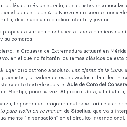
orio clásico más celebrado, con solistas reconocidas d
adicional concierto de Año Nuevo y un cuento musicali
ilia, destinado a un público infantil y juvenil.
a propuesta variada que busca atraer a públicos de d
 y su comarca.
ierto, la Orquesta de Extremadura actuará en Mérida 
o, en el que no faltarán los temas clásicos de esta c
rá lugar otro estreno absoluto,
Las ojeras de la Luna
, 
, guionista y creadora de espectáculos infantiles. El
ste cuento teatralizado y el
Aula de Coro del Conserv
de Montijo, pone su voz. Al podio subirá, a la batuta,
marzo, lo pondrá un programa del repertorio clásico c
to para violín en re menor
, de
Sibelius
, que va a inte
tualmente “la sensación” en el circuito internacional,