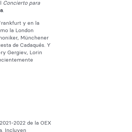
el
Concierto para
da
.
rankfurt y en la
omo la London
honiker, Münchener
esta de Cadaqués. Y
ry Gergiev, Lorin
recientemente
 2021-2022 de la OEX
a. Incluyen