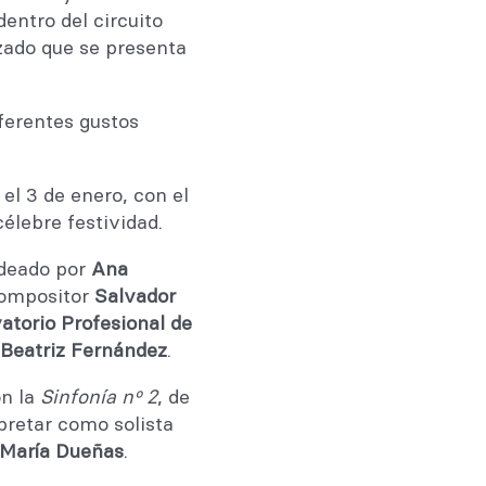
entro del circuito
zado que se presenta
iferentes gustos
el 3 de enero, con el
élebre festividad.
ideado por
Ana
 compositor
Salvador
atorio Profesional de
Beatriz Fernández
.
on la
Sinfonía nº 2
, de
rpretar como solista
María Dueñas
.