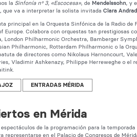
os la
Sinfonía nº 3, «Escocesa»
, de
Mendelssohn
, y 
, que va a interpretar la solista invitada
Clara Andra
ta principal en la Orquesta Sinfónica de la Radio de F
 Europe. Colabora con orquestas tan prestigiosas c
, London Philharmonic Orchestra, Bamberger Symp
ian Philharmonic, Rotterdam Philharmonic o la Orqu
 batuta de directores como Nikolaus Harnoncourt, Vale
vies, Vladimir Ashkenazy, Philippe Herreweghe o el 
itink.
AJOZ
ENTRADAS MÉRIDA
ertos en Mérida
o espectáculos de la programación para la temporada
ra representarse en el Palacio de Congresos de Mérid