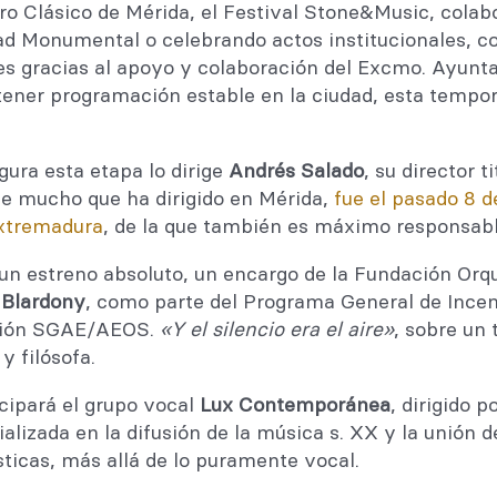
tro Clásico de Mérida, el Festival Stone&Music, colab
ad Monumental o celebrando actos institucionales, c
s gracias al apoyo y colaboración del Excmo. Ayunt
tener programación estable en la ciudad, esta tempo
gura esta etapa lo dirige
Andrés Salado
, su director ti
e mucho que ha dirigido en Mérida,
fue el pasado 8 d
xtremadura
, de la que también es máximo responsabl
e un estreno absoluto, un encargo de la Fundación Or
 Blardony
, como parte del Programa General de Incen
ación SGAE/AEOS.
«Y el silencio era el aire»
, sobre un 
 y filósofa.
icipará el grupo vocal
Lux Contemporánea
, dirigido 
lizada en la difusión de la música s. XX y la unión d
ticas, más allá de lo puramente vocal.